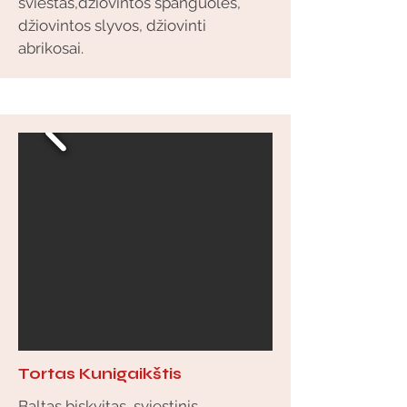
sviestas,džiovintos spanguolės,
džiovintos slyvos, džiovinti
abrikosai.
Tortas Kunigaikštis
Baltas biskvitas, sviestinis