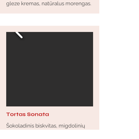
gleze kremas, natūralus morengas.
Tortas Sonata
Šokoladinis biskvitas, migdolinių
traškesių sluoksnis, juodo šokolado