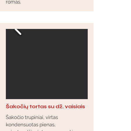
romas.
Šakočių tortas su dž. vaisiais
Šakočio trupiniai, virtas
kondensuotas pienas,