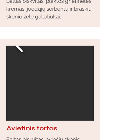
Baltas biskvitas, plaktos grietinėlės
kremas, juodųjų serbentų ir braškių
skonio žele gabaliukai.
Avietinis tortas
Baltas biskvitas, aviečių skonio