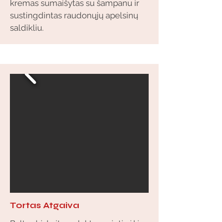
kremas sumaišytas su šampanu ir
sustingdintas raudonųjų apelsinų
saldikliu.
Tortas Atgaiva