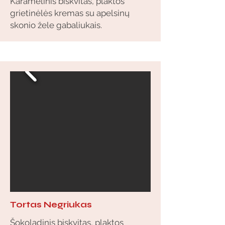
Karamelinis biskvitas, plaktos
grietinėlės kremas su apelsinų
skonio žele gabaliukais.
Tortas Negriukas
Šokoladinis biskvitas, plaktos