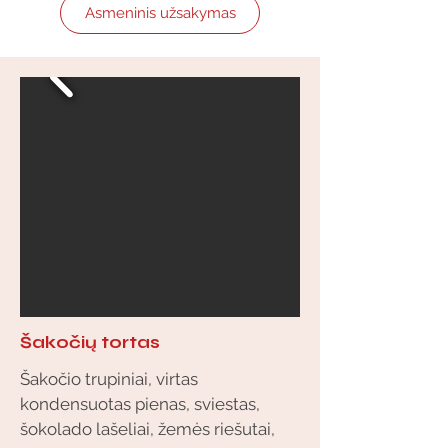
Asmeninis užsakymas
Šakočių tortas
Šakočio trupiniai, virtas
kondensuotas pienas, sviestas,
šokolado lašeliai, žemės riešutai,