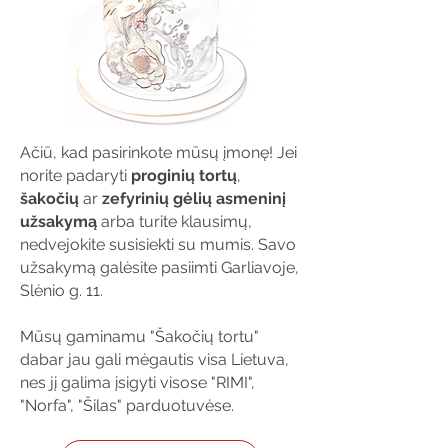
Ačiū, kad pasirinkote mūsų įmonę! Jei
norite padaryti
proginių tortų
,
šakočių
ar
zefyrinių gėlių
asmeninį
užsakymą
arba turite klausimų,
nedvejokite susisiekti su mumis. Savo
užsakymą galėsite pasiimti Garliavoje,
Slėnio g. 11.
Mūsų gaminamu "Šakočių tortu"
dabar jau gali mėgautis visa Lietuva,
nes jį galima įsigyti visose "RIMI",
"Norfa", "Šilas" parduotuvėse.